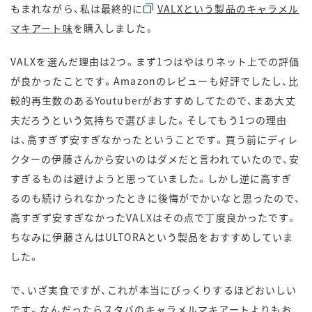
もまれながら、私は最終的に
VALXという製品のキャラメル
マキアート味
を購入しました。
VALXを選んだ理由は2つ。まず1つはやはりネット上での評価
が良かったことです。Amazonのレビューも好評でしたし、比
較的再生数のあるYoutuberがおすすめしてたので、まあ大丈
夫だろうという気持ちで選びました。そしてもう1つの理由
は、高すぎず安すぎなかったということです。買う前にディレ
クターの伊藤さんから安いのはダメだと言われていたので、安
すぎるものは避けようと思っていました。しかし逆に高すぎ
るのも続けられなかったときに後悔がでかいなと思ったので、
高すぎず安すぎなかったVALXはその点で丁度良かったです。
ちなみに伊藤さんはULTORAという製品をおすすめしていま
した。
で、いざ実食ですが、これが本当にびっくりするほどおいしい
です。なんだったらスタバのキャラメルマキアートよりもお