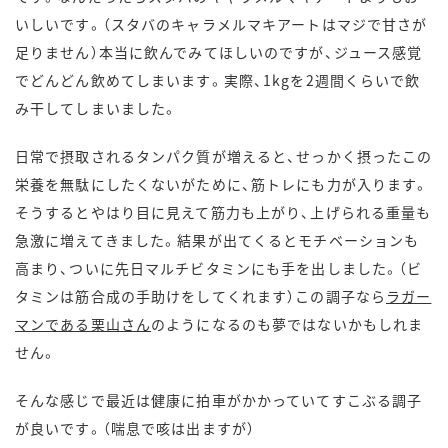
いしいです。（スタバのキャラメルマキアートはマジで甘さが
足りません）本当に飲んでみてほしいのですが、ジュース感覚
でどんどん飲めてしまいます。実際、1kgを2週間くらいで飲
み干してしまいました。
日常で摂取されるタンパク質が増えると、せっかく摂ったこの
栄養を無駄にしたくないがために、筋トレにも力が入ります。
そうするとやはり目に見えて筋力も上がり、上げられる重量も
急激に増えてきました。結果が出てくるとモチベーションも
高まり、ついに先日マルチビタミンにも手を出しました。（ビ
タミンは筋合成の手助けをしてくれます）この調子なら
ラガー
マンである栗山さん
のようになるのも夢ではないかもしれま
せん。
そんな感じで最近は健康に拍車がかかっていてすこぶる調子
が良いです。（喘息で咳は出ますが）