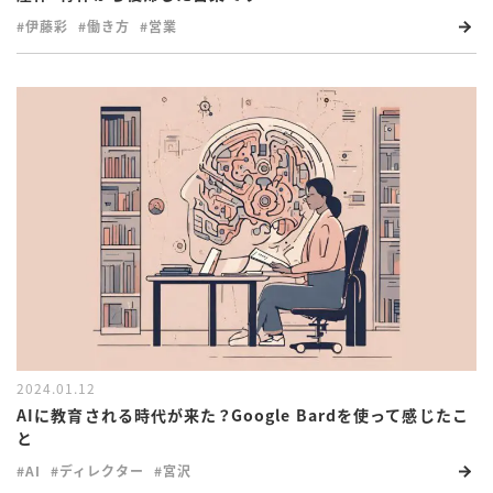
#伊藤彩
#働き方
#営業
2024.01.12
AIに教育される時代が来た？Google Bardを使って感じたこ
と
#AI
#ディレクター
#宮沢